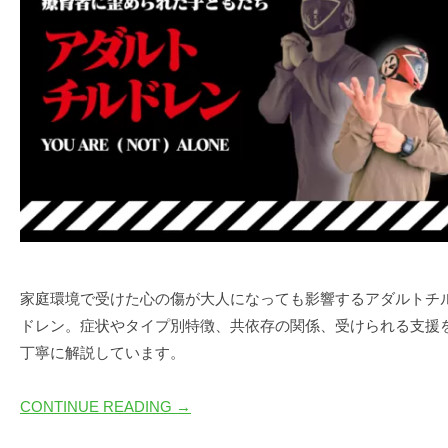
|
プ
T
ワ
株
E
式
ン
P
会
ス
(
社
テ
ワ
は
ン
ッ
じ
ス
プ
め
テ
株
の
ッ
い
式
プ
っ
会
)
ぽ
社
家庭環境で受けた心の傷が大人になっても影響するアダルトチ
は
ドレン。症状やタイプ別特徴、共依存の関係、受けられる支援
じ
丁寧に解説しています。
め
の
CONTINUE READING →
い