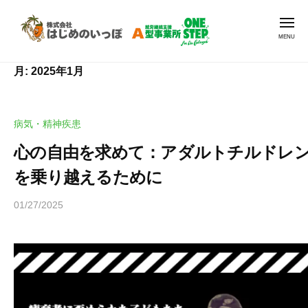
就
Skip
労
Men
to
支
content
援
就
就
A
月:
2025年1月
労
労
型
継
支
O
続
N
援
病気・精神疾患
支
E
A
援
S
心の自由を求めて：アダルトチルドレ
型
A
T
を乗り越えるために
O
E
型
N
P
事
01/27/2025
b
E
|
業
y
ワ
S
所
ヒ
ン
O
T
ラ
ス
N
E
ヤ
テ
E
マ
P
ッ
S