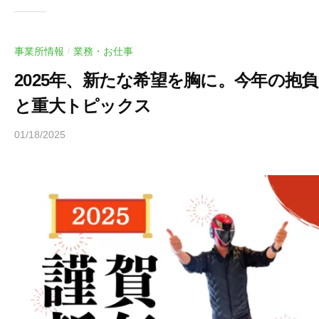
っ
ぽ
事業所情報
業務・お仕事
/
2025年、新たな希望を胸に。今年の抱負
と重大トピックス
01/18/2025
b
y
ヒ
ラ
ヤ
マ