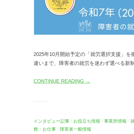
は
じ
め
の
い
っ
2025年10月開始予定の「就労選択支援」
ぽ
違いまで、障害者の就労を迷わず選べる新
CONTINUE READING →
インタビュー記事
お役立ち情報
事業所情報
/
/
/
務・お仕事
障害者一般情報
/