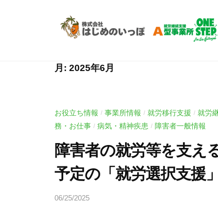
Skip
労
to
支
content
援
就
就
A
労
労
型
月:
2025年6月
継
O
支
N
続
援
E
支
お役立ち情報
事業所情報
就労移行支援
就労
/
/
/
A
S
援
務・お仕事
病気・精神疾患
障害者一般情報
/
/
型
T
A
障害者の就労等を支える新
O
E
型
P
N
事
予定の「就労選択支援
|
E
業
ワ
所
S
06/25/2025
b
ン
O
T
y
ス