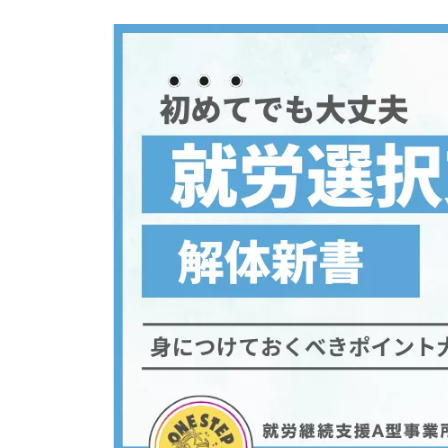
N
ヒ
E
テ
E
ラ
P
ッ
S
ヤ
プ
|
T
マ
株
ワ
E
式
ン
P
会
(
ス
社
ワ
テ
は
ン
じ
ッ
ス
め
プ
テ
の
株
ッ
い
式
プ
っ
会
)
ぽ
社