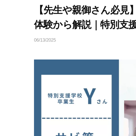
【先生や親御さん必見
体験から解説｜特別支
06/13/2025
b
y
ヒ
ラ
ヤ
マ