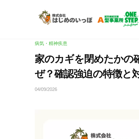
Skip
労
to
支
content
援
就
就
A
労
労
型
病気・精神疾患
継
O
支
家のカギを閉めたかの
N
続
援
E
支
ぜ？確認強迫の特徴と
A
S
援
型
T
A
04/09/2026
b
O
E
型
y
P
N
事
ヒ
|
E
業
ラ
ワ
所
ヤ
S
ン
マ
O
T
ス