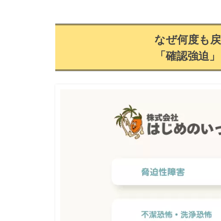
は
じ
め
なぜ何度も
の
「確認強迫
い
っ
ぽ