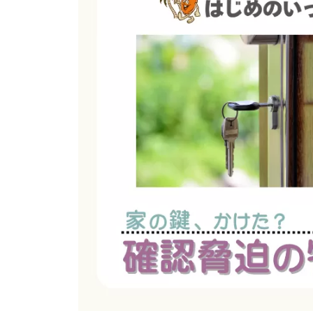
N
E
テ
E
P
ッ
S
プ
|
T
株
ワ
E
式
ン
P
会
(
ス
社
ワ
テ
は
ン
じ
ッ
ス
め
プ
テ
の
株
ッ
い
式
プ
っ
会
)
ぽ
社