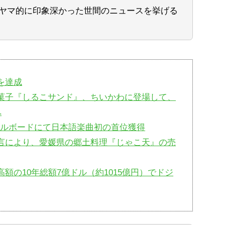
ヤマ的に印象深かった世間のニュースを挙げる
を達成
菓子『しるこサンド』、ちいかわに登場して、
へ
米ビルボードにて日本語楽曲初の首位獲得
言により、愛媛県の郷土料理『じゃこ天』の売
額の10年総額7億ドル（約1015億円）でドジ