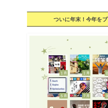
は
じ
め
ついに年末！今年を
の
い
っ
ぽ