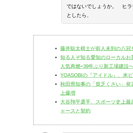
ではないでしょうか。 ヒラ
としたら、
藤井聡太棋士が前人未到の八冠
知る人ぞ知る愛知のローカルお
人気再燃⇨39年ぶり新工場建設
YOASOBIの『アイドル』、
秋田県知事の「貧乏くさい」発
上爆増
大谷翔平選手、スポーツ史上最高
ャースと契約