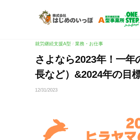
Skip
労
to
支
content
援
就
就
A
労
労
型
就労継続支援A型
業務・お仕事
/
継
O
支
さよなら2023年！一
N
続
援
E
支
長など）&2024年の目
A
S
援
型
T
A
12/31/2023
b
O
E
型
y
P
N
事
ヒ
|
E
業
ラ
ワ
所
ヤ
S
ン
マ
O
T
ス