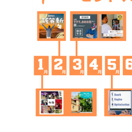
N
E
テ
E
P
ッ
S
プ
|
T
株
ワ
E
式
ン
P
会
(
ス
社
ワ
テ
は
ン
じ
ッ
ス
め
プ
テ
の
株
ッ
い
式
プ
っ
会
)
ぽ
社