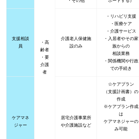
・その他
ポートする）
・リハビリ支援
・医療ケア
・介護サービス
支援相談
介護老人保健施
・入居者やその家
・高
員
設のみ
族からの
齢者
相談業務
・要
・関係機関や行政
介護
での手続き
者
☆ケアプラン
（支援計画書）の
作成
※ケアプラン作成
は
ケアマネ
居宅介護事業所
ケアマネジャーの
ジャー
や介護施設など
み可能