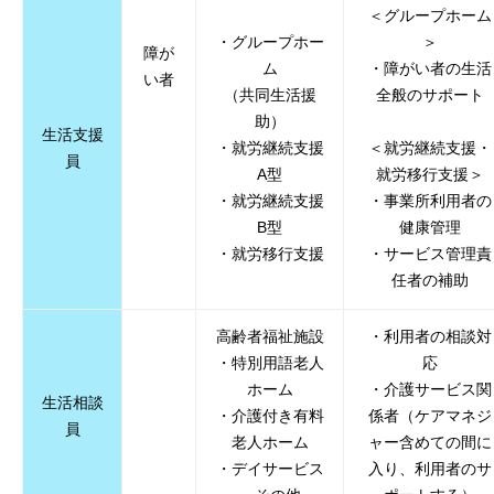
＜グループホーム
・グループホー
＞
障が
ム
・障がい者の生活
い者
（共同生活援
全般のサポート
助）
生活支援
・就労継続支援
＜就労継続支援・
員
A型
就労移行支援＞
・就労継続支援
・事業所利用者の
B型
健康管理
・就労移行支援
・サービス管理責
任者の補助
高齢者福祉施設
・利用者の相談対
・特別用語老人
応
ホーム
・介護サービス関
生活相談
・介護付き有料
係者（ケアマネジ
員
老人ホーム
ャー含めての間に
・デイサービス
入り、利用者のサ