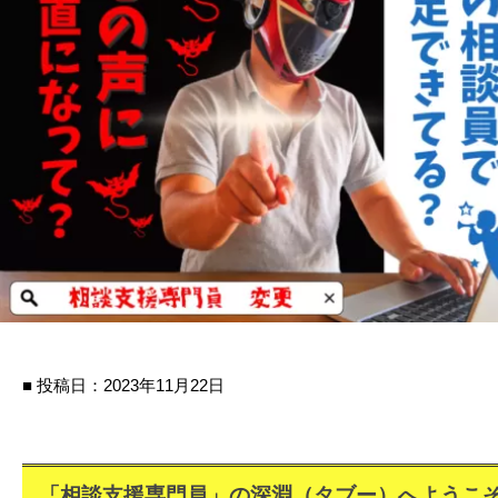
|
プ
T
ワ
株
E
式
ン
P
会
ス
(
社
テ
ワ
は
ン
ッ
じ
ス
プ
め
テ
株
の
ッ
い
式
プ
っ
会
)
ぽ
社
は
じ
■ 投稿日：2023年11月22日
め
の
い
「相談支援専門員」の深淵（タブー）へようこ