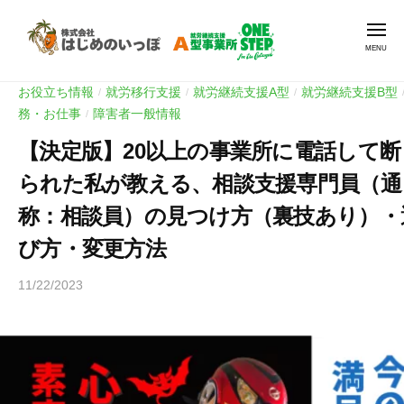
就
Skip
労
Men
to
支
content
援
就
就
A
お役立ち情報
就労移行支援
就労継続支援A型
就労継続支援B型
/
/
/
労
労
型
務・お仕事
障害者一般情報
/
継
支
O
【決定版】20以上の事業所に電話して断
続
N
援
支
E
られた私が教える、相談支援専門員（通
A
援
S
型
称：相談員）の見つけ方（裏技あり）・
A
T
O
E
型
び方・変更方法
N
P
事
E
|
業
11/22/2023
b
ワ
S
所
y
ン
O
ヒ
T
ス
ラ
N
E
テ
ヤ
E
P
ッ
マ
S