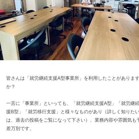
|
プ
T
ワ
株
E
式
ン
P
会
ス
(
社
テ
ワ
は
ン
ッ
じ
ス
プ
め
テ
株
の
ッ
い
式
プ
っ
皆さんは「就労継続支援A型事業所」を利用したことがありま
会
)
ぽ
か？
社
は
一言に「事業所」といっても、「就労継続支援A型」「就労継
じ
援B型」「就労移行支援」と様々なものがあり（詳しく知りた
め
は、過去の投稿をご覧になって下さい）、業務内容や雰囲気も
の
差万別です。
い