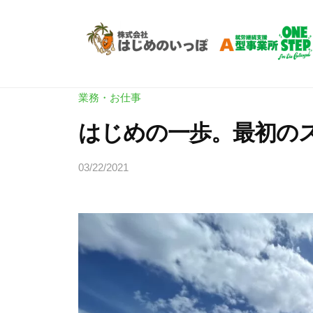
Skip
労
to
支
content
援
就
就
A
労
労
型
業務・お仕事
継
O
支
はじめの一歩。最初の
N
続
援
E
支
A
03/22/2021
b
S
援
y
型
T
A
h
O
E
型
a
P
N
事
j
|
E
業
i
ワ
所
S
m
ン
O
e
T
ス