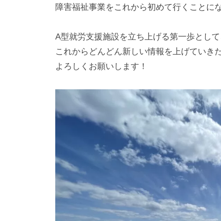
は
障害福祉事業をこれから初めて行くことに
じ
め
A型就労支援施設を立ち上げる第一歩とし
の
これからどんどん新しい情報を上げていき
い
よろしくお願いします！
っ
ぽ