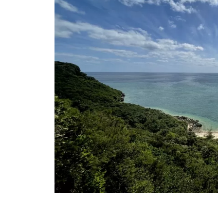
N
n
E
テ
E
o
P
ッ
n
S
プ
|
o
T
株
i
ワ
E
式
p
ン
P
会
o
(
ス
社
ワ
テ
は
ン
じ
ッ
ス
め
プ
テ
の
株
ッ
い
式
プ
っ
会
)
ぽ
社