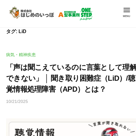
就
Skip
労
Men
to
支
content
援
就
就
A
タグ:
LiD
労
労
型
継
支
O
続
N
援
病気・精神疾患
支
E
A
援
S
「声は聞こえているのに言葉として理
型
A
T
できない」 │ 聞き取り困難症（LiD）/聴
O
E
型
N
P
覚情報処理障害（APD）とは？
事
E
|
業
10/21/2025
b
ワ
S
所
y
ン
O
T
ヒ
ス
N
E
ラ
テ
E
P
ヤ
ッ
S