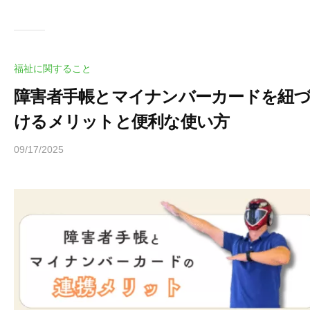
っ
ぽ
福祉に関すること
障害者手帳とマイナンバーカードを紐
けるメリットと便利な使い方
09/17/2025
b
y
ヒ
ラ
ヤ
マ