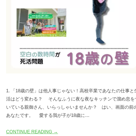
|
プ
T
ワ
株
E
式
ン
P
会
ス
(
社
テ
ワ
は
ン
ッ
じ
ス
プ
め
テ
株
の
ッ
い
式
プ
っ
会
)
ぽ
社
1. 「18歳の壁」は他人事じゃない！高校卒業であなたの仕事と
は
活はどう変わる？ そんなふうに夜な夜なキッチンで溜め息を
じ
いている親御さん、いらっしゃいませんか？ はい、画面の前
め
あなたです。 愛する我が子が18歳に…
の
い
CONTINUE READING →