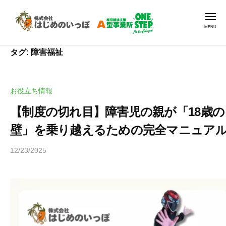
就
Skip
労
Men
to
支
content
援
就
就
A
タグ:
障害福祉
労
労
型
継
支
O
続
N
援
お役立ち情報
支
E
A
援
S
【制度の切れ目】障害児の親が「18歳の
型
A
T
壁」を乗り越えるための完全マニュア
O
E
型
N
P
事
12/23/2025
b
E
|
業
y
ワ
S
所
ヒ
ン
O
T
ラ
ス
N
E
ヤ
テ
E
マ
P
ッ
S