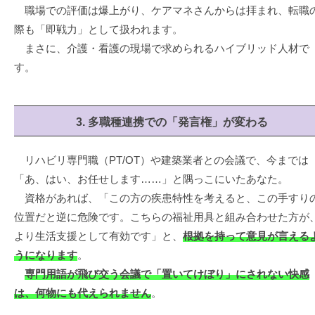
職場での評価は爆上がり、ケアマネさんからは拝まれ、転職
際も「即戦力」として扱われます。
まさに、介護・看護の現場で求められるハイブリッド人材で
す。
3. 多職種連携での「発言権」が変わる
リハビリ専門職（PT/OT）や建築業者との会議で、今までは
「あ、はい、お任せします……」と隅っこにいたあなた。
資格があれば、「この方の疾患特性を考えると、この手すり
位置だと逆に危険です。こちらの福祉用具と組み合わせた方が
より生活支援として有効です」と、
根拠を持って意見が言える
うになります
。
専門用語が飛び交う会議で「置いてけぼり」にされない快感
は、何物にも代えられません
。