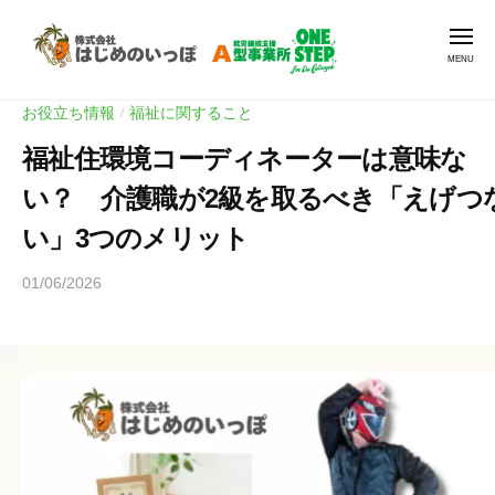
就
Skip
労
Men
to
支
content
援
就
就
A
お役立ち情報
福祉に関すること
/
労
労
型
福祉住環境コーディネーターは意味な
継
支
O
続
N
援
い？ 介護職が2級を取るべき「えげつ
支
E
A
い」3つのメリット
援
S
型
A
T
O
01/06/2026
b
E
型
y
N
P
事
ヒ
E
|
業
ラ
ワ
S
所
ヤ
ン
O
T
マ
ス
N
E
テ
E
P
ッ
S