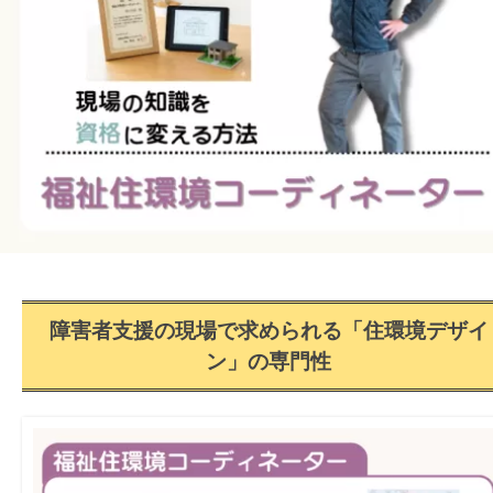
|
プ
T
ワ
株
E
式
ン
P
会
ス
(
社
テ
ワ
は
ン
ッ
じ
ス
プ
め
テ
株
の
ッ
い
式
プ
っ
会
)
ぽ
社
障害者支援の現場で求められる「住環境デザイ
は
ン」の専門性
じ
め
の
い