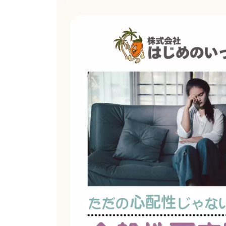
N
ラ
E
テ
E
ヤ
P
ッ
S
マ
プ
|
T
株
ワ
E
式
ン
P
会
(
ス
社
ワ
テ
は
ン
じ
ッ
ス
め
プ
テ
の
株
ッ
い
式
プ
っ
会
)
ぽ
社