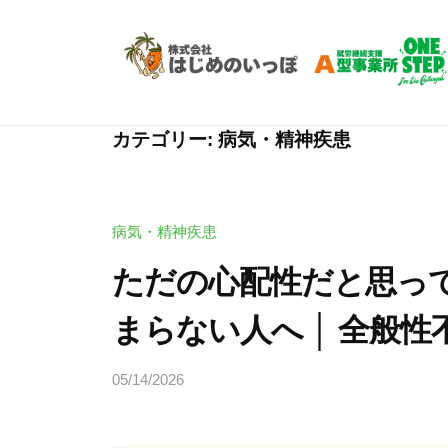
Skip
労
to
支
content
援
就
就
A
労
労
型
カテゴリー:
病気・精神疾患
継
O
支
N
続
援
E
支
病気・精神疾患
A
S
援
型
ただの心配性だと思っ
T
A
O
E
型
まらない人へ │ 全般性
P
N
事
|
E
業
05/14/2026
b
ワ
所
S
y
ン
O
T
ヒ
ス