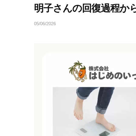
明子さんの回復過程か
05/06/2026
b
y
ヒ
ラ
ヤ
マ