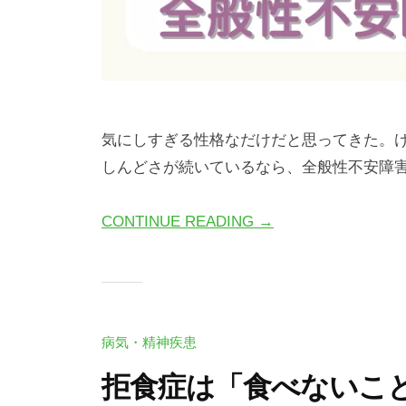
は
じ
め
の
い
気にしすぎる性格なだけだと思ってきた。
っ
しんどさが続いているなら、全般性不安障
ぽ
CONTINUE READING →
病気・精神疾患
拒食症は「食べないこ